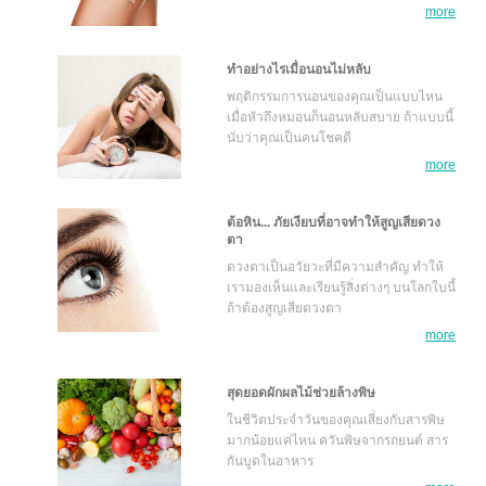
more
ทำอย่างไรเมื่อนอนไม่หลับ
พฤติกรรมการนอนของคุณเป็นแบบไหน
เมื่อหัวถึงหมอนก็นอนหลับสบาย ถ้าแบบนี้
นับว่าคุณเป็นคนโชคดี
more
ต้อหิน... ภัยเงียบที่อาจทำให้สูญเสียดวง
ตา
ดวงตาเป็นอวัยวะที่มีความสำคัญ ทำให้
เรามองเห็นและเรียนรู้สิ่งต่างๆ บนโลกใบนี้
ถ้าต้องสูญเสียดวงตา
more
สุดยอดผักผลไม้ช่วยล้างพิษ
ในชีวิตประจำวันของคุณเสี่ยงกับสารพิษ
มากน้อยแค่ไหน ควันพิษจากรถยนต์ สาร
กันบูดในอาหาร